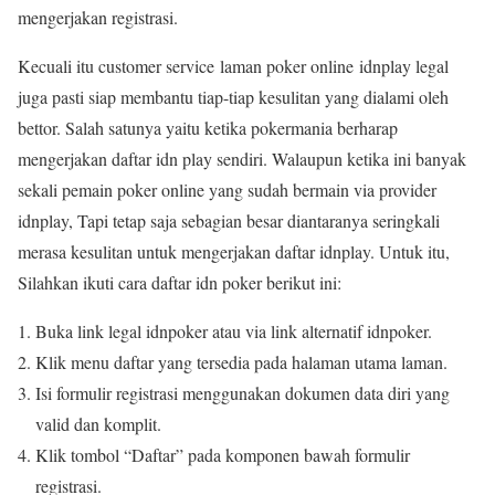
mengerjakan registrasi.
Kecuali itu customer service laman poker online idnplay legal
juga pasti siap membantu tiap-tiap kesulitan yang dialami oleh
bettor. Salah satunya yaitu ketika pokermania berharap
mengerjakan daftar idn play sendiri. Walaupun ketika ini banyak
sekali pemain poker online yang sudah bermain via provider
idnplay, Tapi tetap saja sebagian besar diantaranya seringkali
merasa kesulitan untuk mengerjakan daftar idnplay. Untuk itu,
Silahkan ikuti cara daftar idn poker berikut ini:
Buka link legal idnpoker atau via link alternatif idnpoker.
Klik menu daftar yang tersedia pada halaman utama laman.
Isi formulir registrasi menggunakan dokumen data diri yang
valid dan komplit.
Klik tombol “Daftar” pada komponen bawah formulir
registrasi.