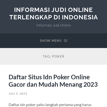
INFORMASI JUDI ONLINE
TERLENGKAP DI INDONESIA
Informasi Judi Online
SHOW MENU
TAG:
POKER
Daftar Situs Idn Poker Online
Gacor dan Mudah Menang 2023
JULI 9, 2023
Daftar idn poker yaitu langkah pertama yang harus