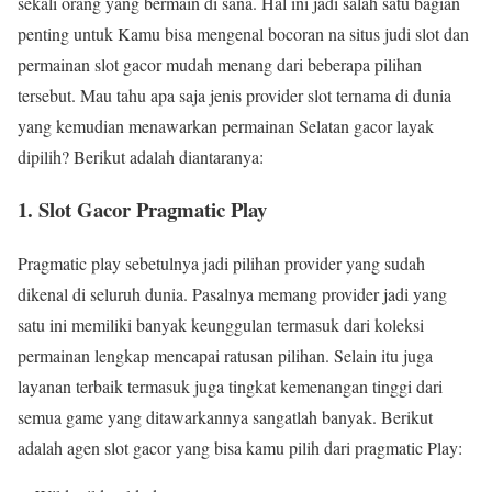
sekali orang yang bermain di sana. Hal ini jadi salah satu bagian
penting untuk Kamu bisa mengenal bocoran na situs judi slot dan
permainan slot gacor mudah menang dari beberapa pilihan
tersebut. Mau tahu apa saja jenis provider slot ternama di dunia
yang kemudian menawarkan permainan Selatan gacor layak
dipilih? Berikut adalah diantaranya:
1. Slot Gacor Pragmatic Play
Pragmatic play sebetulnya jadi pilihan provider yang sudah
dikenal di seluruh dunia. Pasalnya memang provider jadi yang
satu ini memiliki banyak keunggulan termasuk dari koleksi
permainan lengkap mencapai ratusan pilihan. Selain itu juga
layanan terbaik termasuk juga tingkat kemenangan tinggi dari
semua game yang ditawarkannya sangatlah banyak. Berikut
adalah agen slot gacor yang bisa kamu pilih dari pragmatic Play: