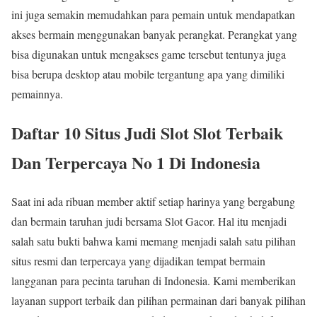
ini juga semakin memudahkan para pemain untuk mendapatkan
akses bermain menggunakan banyak perangkat. Perangkat yang
bisa digunakan untuk mengakses game tersebut tentunya juga
bisa berupa desktop atau mobile tergantung apa yang dimiliki
pemainnya.
Daftar 10 Situs Judi Slot Slot Terbaik
Dan Terpercaya No 1 Di Indonesia
Saat ini ada ribuan member aktif setiap harinya yang bergabung
dan bermain taruhan judi bersama Slot Gacor. Hal itu menjadi
salah satu bukti bahwa kami memang menjadi salah satu pilihan
situs resmi dan terpercaya yang dijadikan tempat bermain
langganan para pecinta taruhan di Indonesia. Kami memberikan
layanan support terbaik dan pilihan permainan dari banyak pilihan