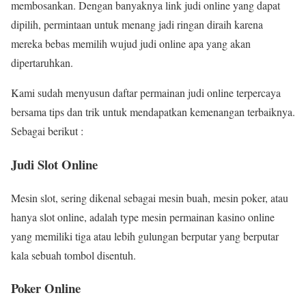
membosankan. Dengan banyaknya link judi online yang dapat
dipilih, permintaan untuk menang jadi ringan diraih karena
mereka bebas memilih wujud judi online apa yang akan
dipertaruhkan.
Kami sudah menyusun daftar permainan judi online terpercaya
bersama tips dan trik untuk mendapatkan kemenangan terbaiknya.
Sebagai berikut :
Judi Slot Online
Mesin slot, sering dikenal sebagai mesin buah, mesin poker, atau
hanya slot online, adalah type mesin permainan kasino online
yang memiliki tiga atau lebih gulungan berputar yang berputar
kala sebuah tombol disentuh.
Poker Online