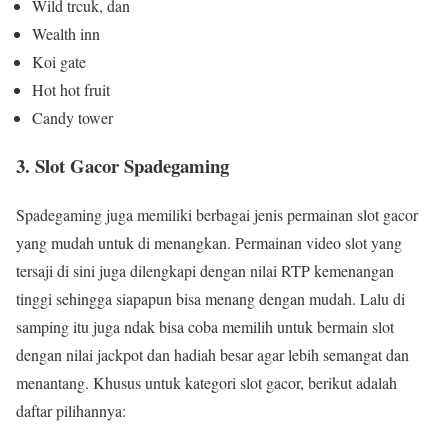
Wild trcuk, dan
Wealth inn
Koi gate
Hot hot fruit
Candy tower
3. Slot Gacor Spadegaming
Spadegaming juga memiliki berbagai jenis permainan slot gacor
yang mudah untuk di menangkan. Permainan video slot yang
tersaji di sini juga dilengkapi dengan nilai RTP kemenangan
tinggi sehingga siapapun bisa menang dengan mudah. Lalu di
samping itu juga ndak bisa coba memilih untuk bermain slot
dengan nilai jackpot dan hadiah besar agar lebih semangat dan
menantang. Khusus untuk kategori slot gacor, berikut adalah
daftar pilihannya: