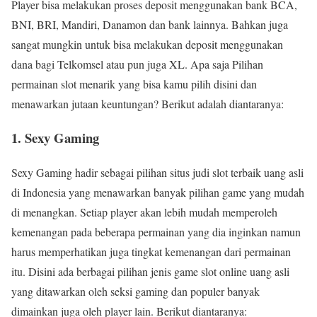
Player bisa melakukan proses deposit menggunakan bank BCA,
BNI, BRI, Mandiri, Danamon dan bank lainnya. Bahkan juga
sangat mungkin untuk bisa melakukan deposit menggunakan
dana bagi Telkomsel atau pun juga XL. Apa saja Pilihan
permainan slot menarik yang bisa kamu pilih disini dan
menawarkan jutaan keuntungan? Berikut adalah diantaranya:
1. Sexy Gaming
Sexy Gaming hadir sebagai pilihan situs judi slot terbaik uang asli
di Indonesia yang menawarkan banyak pilihan game yang mudah
di menangkan. Setiap player akan lebih mudah memperoleh
kemenangan pada beberapa permainan yang dia inginkan namun
harus memperhatikan juga tingkat kemenangan dari permainan
itu. Disini ada berbagai pilihan jenis game slot online uang asli
yang ditawarkan oleh seksi gaming dan populer banyak
dimainkan juga oleh player lain. Berikut diantaranya: