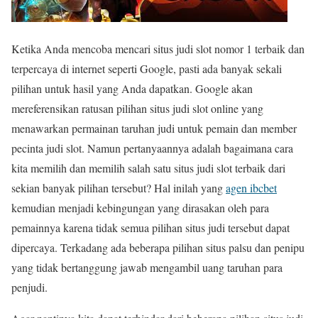
Ketika Anda mencoba mencari situs judi slot nomor 1 terbaik dan
terpercaya di internet seperti Google, pasti ada banyak sekali
pilihan untuk hasil yang Anda dapatkan. Google akan
mereferensikan ratusan pilihan situs judi slot online yang
menawarkan permainan taruhan judi untuk pemain dan member
pecinta judi slot. Namun pertanyaannya adalah bagaimana cara
kita memilih dan memilih salah satu situs judi slot terbaik dari
sekian banyak pilihan tersebut? Hal inilah yang
agen ibcbet
kemudian menjadi kebingungan yang dirasakan oleh para
pemainnya karena tidak semua pilihan situs judi tersebut dapat
dipercaya. Terkadang ada beberapa pilihan situs palsu dan penipu
yang tidak bertanggung jawab mengambil uang taruhan para
penjudi.