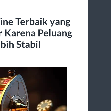
ine Terbaik yang
r Karena Peluang
ih Stabil