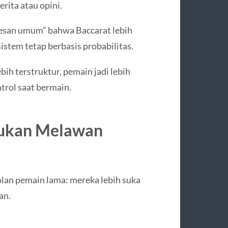
rita atau opini.
kesan umum” bahwa Baccarat lebih
sistem tetap berbasis probabilitas.
ih terstruktur, pemain jadi lebih
trol saat bermain.
 Bukan Melawan
olan pemain lama: mereka lebih suka
an.