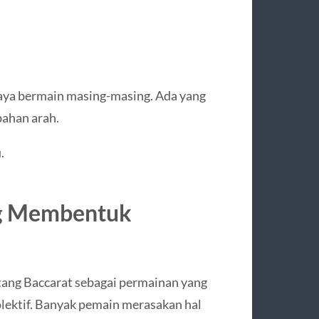
aya bermain masing-masing. Ada yang
bahan arah.
.
ng Membentuk
entang Baccarat sebagai permainan yang
olektif. Banyak pemain merasakan hal