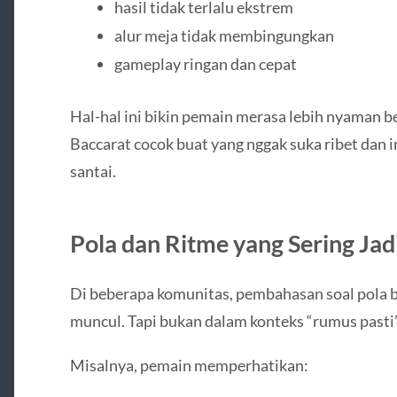
hasil tidak terlalu ekstrem
alur meja tidak membingungkan
gameplay ringan dan cepat
Hal-hal ini bikin pemain merasa lebih nyaman b
Baccarat cocok buat yang nggak suka ribet dan 
santai.
Pola dan Ritme yang Sering Jad
Di beberapa komunitas, pembahasan soal pola 
muncul. Tapi bukan dalam konteks “rumus pasti”,
Misalnya, pemain memperhatikan: