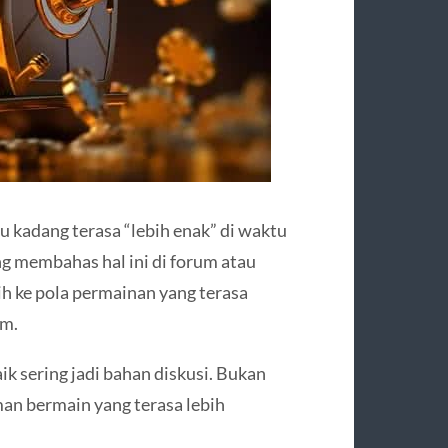
tu kadang terasa “lebih enak” di waktu
g membahas hal ini di forum atau
bih ke pola permainan yang terasa
em.
ik sering jadi bahan diskusi. Bukan
man bermain yang terasa lebih