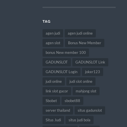
TAG
agen judi
agen judi online
agen slot
Bonus New Member
bonus New member 100
GADUNSLOT
GADUNSLOT Link
GADUNSLOT Login
joker123
judi online
judi slot online
link slot gacor
mahjong slot
Sbobet
sbobet88
server thailand
situs gadunslot
Situs Judi
situs judi bola