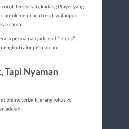
urut. Di sisi lain, kadang Player yang
ain untuk membaca trend, walaupun
akan sama.
erasa permainan jadi lebih “hidup”.
 mengikuti alur permainan.
, Tapi Nyaman
t online terbaik jarang fokus ke
an adalah: