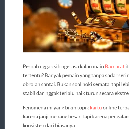
Pernah nggak sih ngerasa kalau main
Baccarat
i
tertentu? Banyak pemain yang tanpa sadar serin
obrolan santai. Bukan soal hoki semata, tapi le
stabil dan nggak terlalu naik turun secara ekstr
Fenomena ini yang bikin topik
kartu
online terba
karena janji menang besar, tapi karena pengala
konsisten dari biasanya.