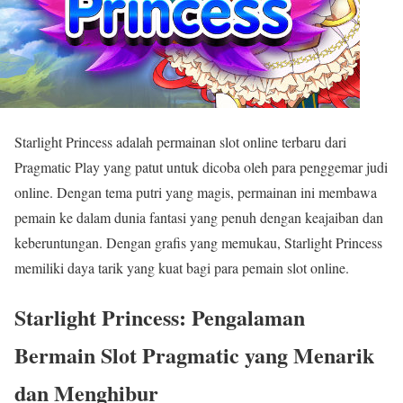
Starlight Princess adalah permainan slot online terbaru dari
Pragmatic Play yang patut untuk dicoba oleh para penggemar judi
online. Dengan tema putri yang magis, permainan ini membawa
pemain ke dalam dunia fantasi yang penuh dengan keajaiban dan
keberuntungan. Dengan grafis yang memukau, Starlight Princess
memiliki daya tarik yang kuat bagi para pemain slot online.
Starlight Princess: Pengalaman
Bermain Slot Pragmatic yang Menarik
dan Menghibur