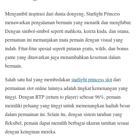
Mengambil inspirasi dari dunia dongeng, Starlight Princess
menawarkan pengalaman bermain yang menarik dan menghibur.
Dengan simbol-simbol seperti mahkota, kereta kuda, dan istana,
permainan ini memanjakan mata pemain dengan visual yang
indah. Fitur-fitur spesial seperti putaran gratis, wilds, dan bonus
game yang ditawarkan juga menambahkan keseruan dalam
bermain.
Salah satu hal yang membedakan
starlight princess slot
dari
permainan slot online lainnya adalah tingkat kemenangan yang
tinggi. Dengan RTP (return to player) sebesar 96%, pemain
memiliki peluang yang tinggi untuk memenangkan hadiah besar
dalam permainan ini. Selain itu, dengan sistem taruhan yang
fleksibel, pemain dapat memilih berbagai ukuran taruhan sesuai
dengan keinginan mereka.