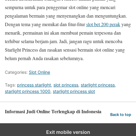
sempurna untuk para penggemar slot online yang mencari
pengalaman bermain yang menyenangkan dan menguntungkan.
Dengan tema yang memikat dan fitur-fitur
slot bet 200 perak
yang
menarik, permainan ini akan membuat pemain terpesona dan
terhibur selama berjam-jam. Jadi, jangan ragu untuk mencoba
Starlight Princess dan rasakan sensasi bermain slot online yang
belum pernah Anda rasakan sebelumnya.
Categories:
Slot Online
Tags:
princess starlight
,
slot princess
,
starlight princess
,
starlight princess 1000
,
starlight princess slot
Informasi Judi Online Terlengkap di Indonesia
Back to top
Exit mobile version