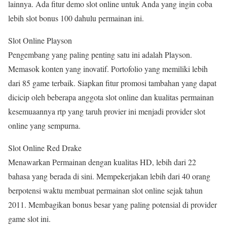
lainnya. Ada fitur demo slot online untuk Anda yang ingin coba
lebih slot bonus 100 dahulu permainan ini.
Slot Online Playson
Pengembang yang paling penting satu ini adalah Playson.
Memasok konten yang inovatif. Portofolio yang memiliki lebih
dari 85 game terbaik. Siapkan fitur promosi tambahan yang dapat
dicicip oleh beberapa anggota slot online dan kualitas permainan
kesemuaannya rtp yang taruh provier ini menjadi provider slot
online yang sempurna.
Slot Online Red Drake
Menawarkan Permainan dengan kualitas HD, lebih dari 22
bahasa yang berada di sini. Mempekerjakan lebih dari 40 orang
berpotensi waktu membuat permainan slot online sejak tahun
2011. Membagikan bonus besar yang paling potensial di provider
game slot ini.