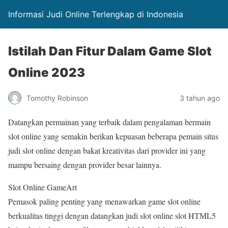
Informasi Judi Online Terlengkap di Indonesia
Istilah Dan Fitur Dalam Game Slot
Online 2023
Tomothy Robinson
3 tahun ago
Datangkan permainan yang terbaik dalam pengalaman bermain
slot online yang semakin berikan kepuasan beberapa pemain situs
judi slot online dengan bakat kreativitas dari provider ini yang
mampu bersaing dengan provider besar lainnya.
Slot Online GameArt
Pemasok paling penting yang menawarkan game slot online
berkualitas tinggi dengan datangkan judi slot online slot HTML5