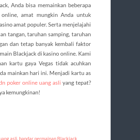
ckjack, Anda bisa memainkan beberapa
ck online, amat mungkin Anda untuk
asino amat populer. Serta menjelajahi
an tangan, taruhan samping, taruhan
gan dan tetap banyak kembali faktor
rmain Blackjack di kasino online. Kami
an kartu gaya Vegas tidak acuhkan
a mainkan hari ini. Menjadi kartu as
n poker online uang asli
yang tepat?
nya kemungkinan!
uang asli
,
bandar permainan Blackjack