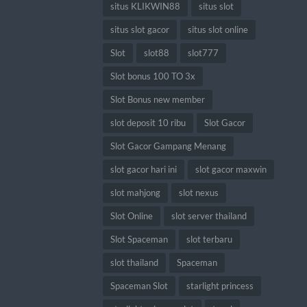
situs KLIKWIN88
situs slot
situs slot gacor
situs slot online
Slot
slot88
slot777
Slot bonus 100 TO 3x
Slot Bonus new member
slot deposit 10 ribu
Slot Gacor
Slot Gacor Gampang Menang
slot gacor hari ini
slot gacor maxwin
slot mahjong
slot nexus
Slot Online
slot server thailand
Slot Spaceman
slot terbaru
slot thailand
Spaceman
Spaceman Slot
starlight princess