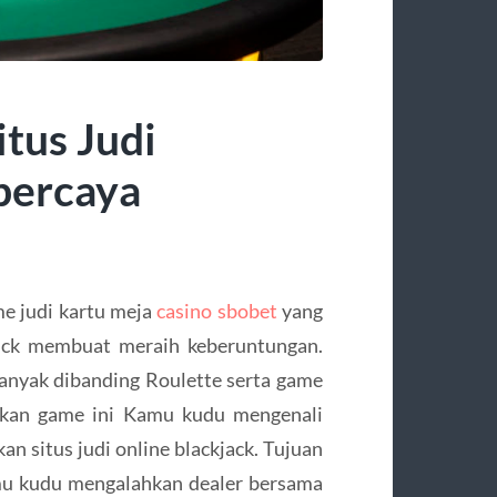
tus Judi
percaya
me judi kartu meja
casino sbobet
yang
ick membuat meraih keberuntungan.
nyak dibanding Roulette serta game
ngkan game ini Kamu kudu mengenali
an situs judi online blackjack. Tujuan
amu kudu mengalahkan dealer bersama