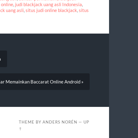
 online
,
judi blackjack uang asli Indonesia
,
ck uang asli
,
situs judi online blackjack
,
situs
a
ar Memainkan Baccarat Online Android »
THEME BY
ANDERS NORÉN
—
UP
↑