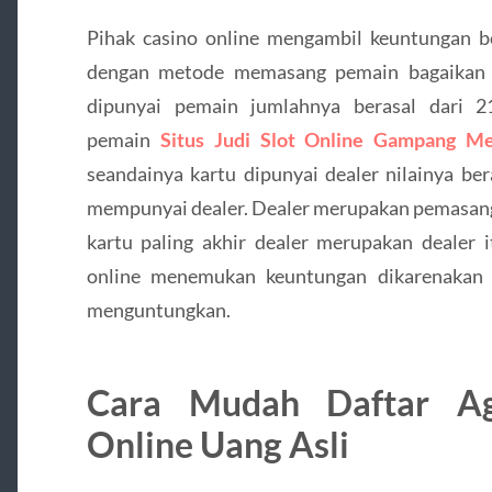
Pihak casino online mengambil keuntungan b
dengan metode memasang pemain bagaikan p
dipunyai pemain jumlahnya berasal dari 
pemain
Situs Judi Slot Online Gampang M
seandainya kartu dipunyai dealer nilainya ber
mempunyai dealer. Dealer merupakan pemasang 
kartu paling akhir dealer merupakan dealer it
online menemukan keuntungan dikarenakan po
menguntungkan.
Cara Mudah Daftar Ag
Online Uang Asli