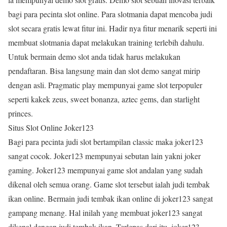
bagi para pecinta slot online. Para slotmania dapat mencoba judi
slot secara gratis lewat fitur ini. Hadir nya fitur menarik seperti ini
membuat slotmania dapat melakukan training terlebih dahulu.
Untuk bermain demo slot anda tidak harus melakukan
pendaftaran. Bisa langsung main dan slot demo sangat mirip
dengan asli. Pragmatic play mempunyai game slot terpopuler
seperti kakek zeus, sweet bonanza, aztec gems, dan starlight
princes.
Situs Slot Online Joker123
Bagi para pecinta judi slot bertampilan classic maka joker123
sangat cocok. Joker123 mempunyai sebutan lain yakni joker
gaming. Joker123 mempunyai game slot andalan yang sudah
dikenal oleh semua orang. Game slot tersebut ialah judi tembak
ikan online. Bermain judi tembak ikan online di joker123 sangat
gampang menang. Hal inilah yang membuat joker123 sangat
dikenal dengan judi tembak ikan. Terlepas dari itu, joker123