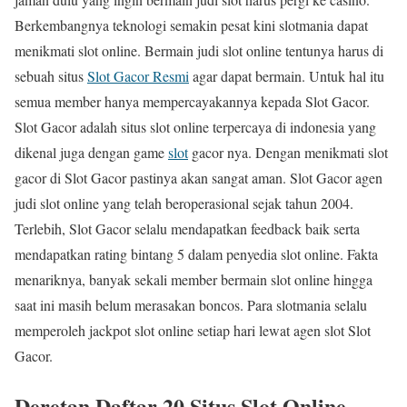
Berkembangnya teknologi semakin pesat kini slotmania dapat
menikmati slot online. Bermain judi slot online tentunya harus di
sebuah situs
Slot Gacor Resmi
agar dapat bermain. Untuk hal itu
semua member hanya mempercayakannya kepada Slot Gacor.
Slot Gacor adalah situs slot online terpercaya di indonesia yang
dikenal juga dengan game
slot
gacor nya. Dengan menikmati slot
gacor di Slot Gacor pastinya akan sangat aman. Slot Gacor agen
judi slot online yang telah beroperasional sejak tahun 2004.
Terlebih, Slot Gacor selalu mendapatkan feedback baik serta
mendapatkan rating bintang 5 dalam penyedia slot online. Fakta
menariknya, banyak sekali member bermain slot online hingga
saat ini masih belum merasakan boncos. Para slotmania selalu
memperoleh jackpot slot online setiap hari lewat agen slot Slot
Gacor.
Deretan Daftar 20 Situs Slot Online