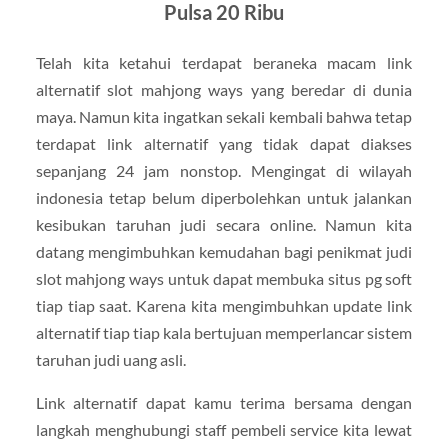
Pulsa 20 Ribu
Telah kita ketahui terdapat beraneka macam link
alternatif slot mahjong ways yang beredar di dunia
maya. Namun kita ingatkan sekali kembali bahwa tetap
terdapat link alternatif yang tidak dapat diakses
sepanjang 24 jam nonstop. Mengingat di wilayah
indonesia tetap belum diperbolehkan untuk jalankan
kesibukan taruhan judi secara online. Namun kita
datang mengimbuhkan kemudahan bagi penikmat judi
slot mahjong ways untuk dapat membuka situs pg soft
tiap tiap saat. Karena kita mengimbuhkan update link
alternatif tiap tiap kala bertujuan memperlancar sistem
taruhan judi uang asli.
Link alternatif dapat kamu terima bersama dengan
langkah menghubungi staff pembeli service kita lewat