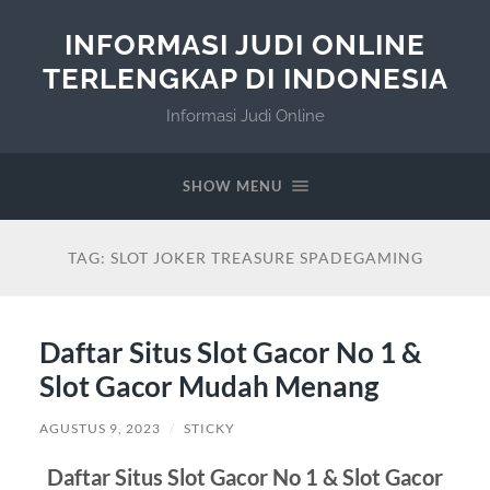
INFORMASI JUDI ONLINE
TERLENGKAP DI INDONESIA
Informasi Judi Online
SHOW MENU
TAG:
SLOT JOKER TREASURE SPADEGAMING
Daftar Situs Slot Gacor No 1 &
Slot Gacor Mudah Menang
AGUSTUS 9, 2023
/
STICKY
Daftar Situs Slot Gacor No 1 & Slot Gacor