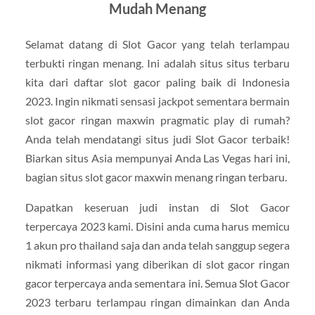
Mudah Menang
Selamat datang di Slot Gacor yang telah terlampau
terbukti ringan menang. Ini adalah situs situs terbaru
kita dari daftar slot gacor paling baik di Indonesia
2023. Ingin nikmati sensasi jackpot sementara bermain
slot gacor ringan maxwin pragmatic play di rumah?
Anda telah mendatangi situs judi Slot Gacor terbaik!
Biarkan situs Asia mempunyai Anda Las Vegas hari ini,
bagian situs slot gacor maxwin menang ringan terbaru.
Dapatkan keseruan judi instan di Slot Gacor
terpercaya 2023 kami. Disini anda cuma harus memicu
1 akun pro thailand saja dan anda telah sanggup segera
nikmati informasi yang diberikan di slot gacor ringan
gacor terpercaya anda sementara ini. Semua Slot Gacor
2023 terbaru terlampau ringan dimainkan dan Anda