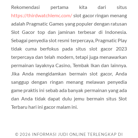
Rekomendasi pertama kita dari situs
https://thirdwatchlemc.com/
slot gacor ringan menang
adalah Pragmatic Games yang populer dengan ratusan
Slot Gacor top dan jaminan terbesar di Indonesia.
Sebagai penyedia slot resmi terpercaya, Pragmatic Play
tidak cuma berfokus pada situs slot gacor 2023
terpercaya dan telah modern, tetapi juga menawarkan
permainan layaknya Casino, Tembak Ikan dan lainnya.
Jika Anda mengidamkan bermain slot gacor, Anda
sanggup dengan ringan menang melawan penyedia
game praktis ini sebab ada banyak permainan yang ada
dan Anda tidak dapat dulu jemu bermain situs Slot
Terbaru hari ini gacor malam ini.
© 2026
INFORMASI JUDI ONLINE TERLENGKAP DI