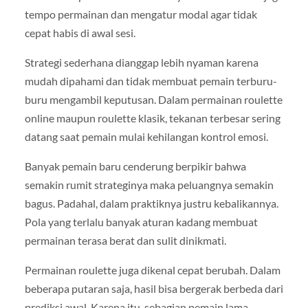
tempo permainan dan mengatur modal agar tidak
cepat habis di awal sesi.
Strategi sederhana dianggap lebih nyaman karena
mudah dipahami dan tidak membuat pemain terburu-
buru mengambil keputusan. Dalam permainan roulette
online maupun roulette klasik, tekanan terbesar sering
datang saat pemain mulai kehilangan kontrol emosi.
Banyak pemain baru cenderung berpikir bahwa
semakin rumit strateginya maka peluangnya semakin
bagus. Padahal, dalam praktiknya justru kebalikannya.
Pola yang terlalu banyak aturan kadang membuat
permainan terasa berat dan sulit dinikmati.
Permainan roulette juga dikenal cepat berubah. Dalam
beberapa putaran saja, hasil bisa bergerak berbeda dari
prediksi awal. Karena itu, sebagian pemain lama