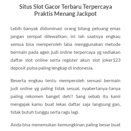
Situs Slot Gacor Terbaru Terpercaya
Praktis Menang Jackpot
Lebih banyak didominasi orang bilang peluang emas
jangan sempat dilewatkan, ini lah saatnya engkau
semua bisa memperoleh laba menggunakan metode
bermain pada agen judi online terpercaya yg sediakan
daftar slot online serta register akun slot joker123
deposit pulsa paling lengkap di indonesia.
Beserta engkau tentu memperoleh sensasi bermain
judi online yg paling tidak sesuai, nyabertanya-tanya
paling rekomen banget deh!! Sang sebab itu kami
mengajak kamu buat lekas daftar saja langsung gan,
tidak butuh tunggu serta ragu lagi.
Anda bisa menemukan kemungkinan paling besar buat