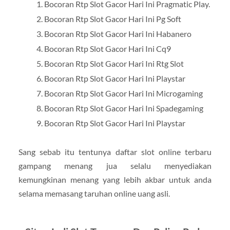
Bocoran Rtp Slot Gacor Hari Ini Pragmatic Play.
Bocoran Rtp Slot Gacor Hari Ini Pg Soft
Bocoran Rtp Slot Gacor Hari Ini Habanero
Bocoran Rtp Slot Gacor Hari Ini Cq9
Bocoran Rtp Slot Gacor Hari Ini Rtg Slot
Bocoran Rtp Slot Gacor Hari Ini Playstar
Bocoran Rtp Slot Gacor Hari Ini Microgaming
Bocoran Rtp Slot Gacor Hari Ini Spadegaming
Bocoran Rtp Slot Gacor Hari Ini Playstar
Sang sebab itu tentunya daftar slot online terbaru
gampang menang jua selalu menyediakan
kemungkinan menang yang lebih akbar untuk anda
selama memasang taruhan online uang asli.