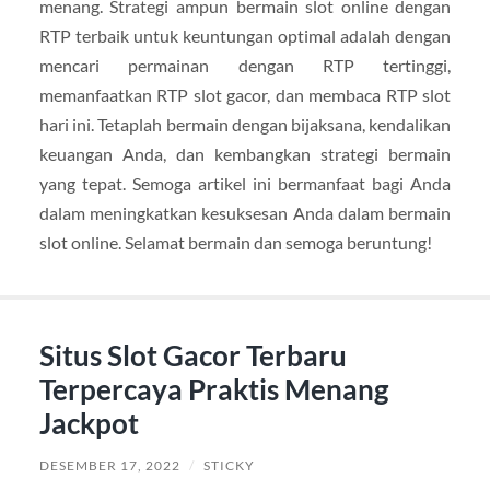
menang. Strategi ampun bermain slot online dengan
RTP terbaik untuk keuntungan optimal adalah dengan
mencari permainan dengan RTP tertinggi,
memanfaatkan RTP slot gacor, dan membaca RTP slot
hari ini. Tetaplah bermain dengan bijaksana, kendalikan
keuangan Anda, dan kembangkan strategi bermain
yang tepat. Semoga artikel ini bermanfaat bagi Anda
dalam meningkatkan kesuksesan Anda dalam bermain
slot online. Selamat bermain dan semoga beruntung!
Situs Slot Gacor Terbaru
Terpercaya Praktis Menang
Jackpot
DESEMBER 17, 2022
/
STICKY