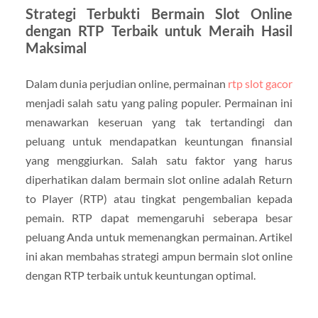
Strategi Terbukti Bermain Slot Online
dengan RTP Terbaik untuk Meraih Hasil
Maksimal
Dalam dunia perjudian online, permainan
rtp slot gacor
menjadi salah satu yang paling populer. Permainan ini
menawarkan keseruan yang tak tertandingi dan
peluang untuk mendapatkan keuntungan finansial
yang menggiurkan. Salah satu faktor yang harus
diperhatikan dalam bermain slot online adalah Return
to Player (RTP) atau tingkat pengembalian kepada
pemain. RTP dapat memengaruhi seberapa besar
peluang Anda untuk memenangkan permainan. Artikel
ini akan membahas strategi ampun bermain slot online
dengan RTP terbaik untuk keuntungan optimal.