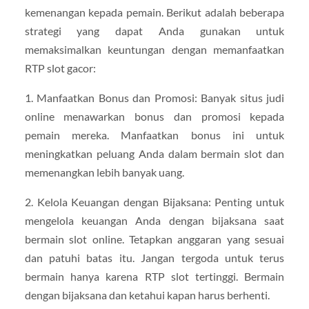
kemenangan kepada pemain. Berikut adalah beberapa
strategi yang dapat Anda gunakan untuk
memaksimalkan keuntungan dengan memanfaatkan
RTP slot gacor:
1. Manfaatkan Bonus dan Promosi: Banyak situs judi
online menawarkan bonus dan promosi kepada
pemain mereka. Manfaatkan bonus ini untuk
meningkatkan peluang Anda dalam bermain slot dan
memenangkan lebih banyak uang.
2. Kelola Keuangan dengan Bijaksana: Penting untuk
mengelola keuangan Anda dengan bijaksana saat
bermain slot online. Tetapkan anggaran yang sesuai
dan patuhi batas itu. Jangan tergoda untuk terus
bermain hanya karena RTP slot tertinggi. Bermain
dengan bijaksana dan ketahui kapan harus berhenti.