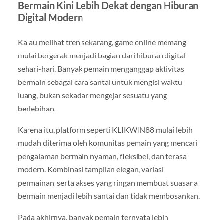
Bermain Kini Lebih Dekat dengan Hiburan
Digital Modern
Kalau melihat tren sekarang, game online memang
mulai bergerak menjadi bagian dari hiburan digital
sehari-hari. Banyak pemain menganggap aktivitas
bermain sebagai cara santai untuk mengisi waktu
luang, bukan sekadar mengejar sesuatu yang
berlebihan.
Karena itu, platform seperti KLIKWIN88 mulai lebih
mudah diterima oleh komunitas pemain yang mencari
pengalaman bermain nyaman, fleksibel, dan terasa
modern. Kombinasi tampilan elegan, variasi
permainan, serta akses yang ringan membuat suasana
bermain menjadi lebih santai dan tidak membosankan.
Pada akhirnya, banyak pemain ternyata lebih