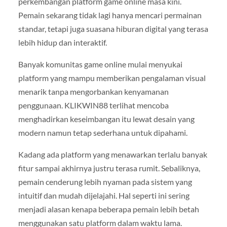
perkembangan platform game online masa kini.
Pemain sekarang tidak lagi hanya mencari permainan
standar, tetapi juga suasana hiburan digital yang terasa
lebih hidup dan interaktif.
Banyak komunitas game online mulai menyukai
platform yang mampu memberikan pengalaman visual
menarik tanpa mengorbankan kenyamanan
penggunaan. KLIKWIN88 terlihat mencoba
menghadirkan keseimbangan itu lewat desain yang
modern namun tetap sederhana untuk dipahami.
Kadang ada platform yang menawarkan terlalu banyak
fitur sampai akhirnya justru terasa rumit. Sebaliknya,
pemain cenderung lebih nyaman pada sistem yang
intuitif dan mudah dijelajahi. Hal seperti ini sering
menjadi alasan kenapa beberapa pemain lebih betah
menggunakan satu platform dalam waktu lama.