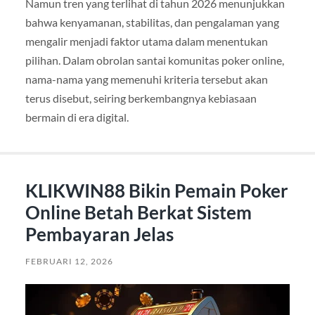
Namun tren yang terlihat di tahun 2026 menunjukkan
bahwa kenyamanan, stabilitas, dan pengalaman yang
mengalir menjadi faktor utama dalam menentukan
pilihan. Dalam obrolan santai komunitas poker online,
nama-nama yang memenuhi kriteria tersebut akan
terus disebut, seiring berkembangnya kebiasaan
bermain di era digital.
KLIKWIN88 Bikin Pemain Poker
Online Betah Berkat Sistem
Pembayaran Jelas
FEBRUARI 12, 2026