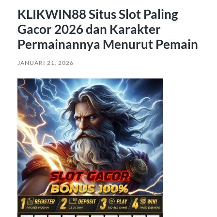
KLIKWIN88 Situs Slot Paling
Gacor 2026 dan Karakter
Permainannya Menurut Pemain
JANUARI 21, 2026