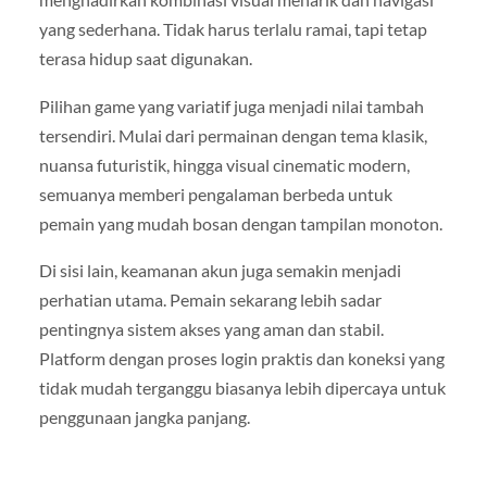
yang sederhana. Tidak harus terlalu ramai, tapi tetap
terasa hidup saat digunakan.
Pilihan game yang variatif juga menjadi nilai tambah
tersendiri. Mulai dari permainan dengan tema klasik,
nuansa futuristik, hingga visual cinematic modern,
semuanya memberi pengalaman berbeda untuk
pemain yang mudah bosan dengan tampilan monoton.
Di sisi lain, keamanan akun juga semakin menjadi
perhatian utama. Pemain sekarang lebih sadar
pentingnya sistem akses yang aman dan stabil.
Platform dengan proses login praktis dan koneksi yang
tidak mudah terganggu biasanya lebih dipercaya untuk
penggunaan jangka panjang.