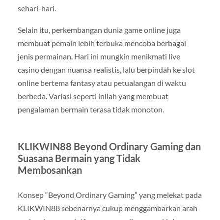
sehari-hari.
Selain itu, perkembangan dunia game online juga
membuat pemain lebih terbuka mencoba berbagai
jenis permainan. Hari ini mungkin menikmati live
casino dengan nuansa realistis, lalu berpindah ke slot
online bertema fantasy atau petualangan di waktu
berbeda. Variasi seperti inilah yang membuat
pengalaman bermain terasa tidak monoton.
KLIKWIN88 Beyond Ordinary Gaming dan
Suasana Bermain yang Tidak
Membosankan
Konsep “Beyond Ordinary Gaming” yang melekat pada
KLIKWIN88 sebenarnya cukup menggambarkan arah