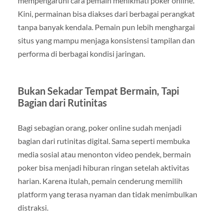
mempengaruhi cara pemain menikmati poker online.
Kini, permainan bisa diakses dari berbagai perangkat
tanpa banyak kendala. Pemain pun lebih menghargai
situs yang mampu menjaga konsistensi tampilan dan
performa di berbagai kondisi jaringan.
Bukan Sekadar Tempat Bermain, Tapi
Bagian dari Rutinitas
Bagi sebagian orang, poker online sudah menjadi
bagian dari rutinitas digital. Sama seperti membuka
media sosial atau menonton video pendek, bermain
poker bisa menjadi hiburan ringan setelah aktivitas
harian. Karena itulah, pemain cenderung memilih
platform yang terasa nyaman dan tidak menimbulkan
distraksi.