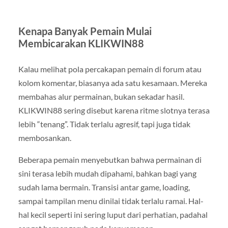
Kenapa Banyak Pemain Mulai
Membicarakan KLIKWIN88
Kalau melihat pola percakapan pemain di forum atau
kolom komentar, biasanya ada satu kesamaan. Mereka
membahas alur permainan, bukan sekadar hasil.
KLIKWIN88 sering disebut karena ritme slotnya terasa
lebih “tenang”. Tidak terlalu agresif, tapi juga tidak
membosankan.
Beberapa pemain menyebutkan bahwa permainan di
sini terasa lebih mudah dipahami, bahkan bagi yang
sudah lama bermain. Transisi antar game, loading,
sampai tampilan menu dinilai tidak terlalu ramai. Hal-
hal kecil seperti ini sering luput dari perhatian, padahal