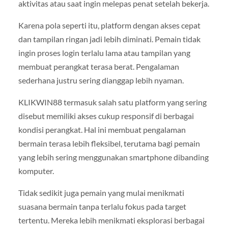
aktivitas atau saat ingin melepas penat setelah bekerja.
Karena pola seperti itu, platform dengan akses cepat
dan tampilan ringan jadi lebih diminati. Pemain tidak
ingin proses login terlalu lama atau tampilan yang
membuat perangkat terasa berat. Pengalaman
sederhana justru sering dianggap lebih nyaman.
KLIKWIN88 termasuk salah satu platform yang sering
disebut memiliki akses cukup responsif di berbagai
kondisi perangkat. Hal ini membuat pengalaman
bermain terasa lebih fleksibel, terutama bagi pemain
yang lebih sering menggunakan smartphone dibanding
komputer.
Tidak sedikit juga pemain yang mulai menikmati
suasana bermain tanpa terlalu fokus pada target
tertentu. Mereka lebih menikmati eksplorasi berbagai