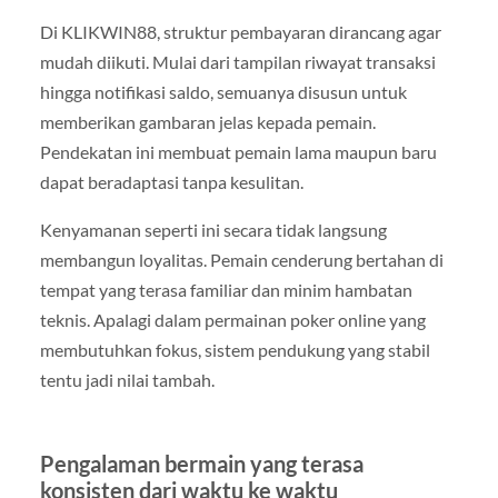
Di KLIKWIN88, struktur pembayaran dirancang agar
mudah diikuti. Mulai dari tampilan riwayat transaksi
hingga notifikasi saldo, semuanya disusun untuk
memberikan gambaran jelas kepada pemain.
Pendekatan ini membuat pemain lama maupun baru
dapat beradaptasi tanpa kesulitan.
Kenyamanan seperti ini secara tidak langsung
membangun loyalitas. Pemain cenderung bertahan di
tempat yang terasa familiar dan minim hambatan
teknis. Apalagi dalam permainan poker online yang
membutuhkan fokus, sistem pendukung yang stabil
tentu jadi nilai tambah.
Pengalaman bermain yang terasa
konsisten dari waktu ke waktu