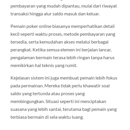
pembayaran yang mudah dipantau, mulai dari riwayat
transaksi hingga alur saldo masuk dan keluar.
Pemain poker online biasanya memperhatikan detail
kecil seperti waktu proses, metode pembayaran yang
tersedia, serta kemudahan akses melalui berbagai
perangkat. Ketika semua elemen ini berjalan lancar,
pengalaman bermain terasa lebih ringan tanpa harus
memikirkan hal teknis yang rumit.
Kejelasan sistem ini juga membuat pemain lebih fokus
pada permainan. Mereka tidak perlu khawatir soal
saldo yang tertunda atau proses yang
membingungkan. Situasi seperti ini menciptakan
suasana yang lebih santai, terutama bagi pemain yang
terbiasa bermain di sela waktu luang.