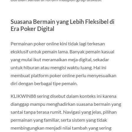
Suasana Bermain yang Lebih Fleksibel di
Era Poker Digital
Permainan poker online kini tidak lagi terkesan
eksklusif untuk pemain lama. Banyak pemain kasual
yang mulai ikut meramaikan meja digital, sekadar
untuk hiburan atau mengisi waktu luang. Hal ini
membuat platform poker online perlu menyesuaikan
diri dengan berbagai tipe pemain.
KLIKWIN88 sering disebut dalam konteks ini karena
dianggap mampu menghadirkan suasana bermain yang
santai tanpa terasa rumit. Navigasi yang jelas, pilihan
permainan yang familiar, serta sistem yang tidak
membingungkan menjadi nilai tambah yang sering