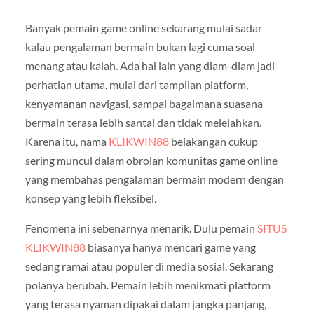
Banyak pemain game online sekarang mulai sadar
kalau pengalaman bermain bukan lagi cuma soal
menang atau kalah. Ada hal lain yang diam-diam jadi
perhatian utama, mulai dari tampilan platform,
kenyamanan navigasi, sampai bagaimana suasana
bermain terasa lebih santai dan tidak melelahkan.
Karena itu, nama
KLIKWIN88
belakangan cukup
sering muncul dalam obrolan komunitas game online
yang membahas pengalaman bermain modern dengan
konsep yang lebih fleksibel.
Fenomena ini sebenarnya menarik. Dulu pemain
SITUS
KLIKWIN88
biasanya hanya mencari game yang
sedang ramai atau populer di media sosial. Sekarang
polanya berubah. Pemain lebih menikmati platform
yang terasa nyaman dipakai dalam jangka panjang,