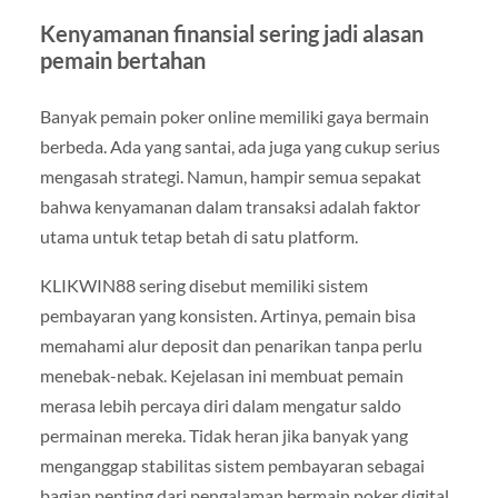
Kenyamanan finansial sering jadi alasan
pemain bertahan
Banyak pemain poker online memiliki gaya bermain
berbeda. Ada yang santai, ada juga yang cukup serius
mengasah strategi. Namun, hampir semua sepakat
bahwa kenyamanan dalam transaksi adalah faktor
utama untuk tetap betah di satu platform.
KLIKWIN88 sering disebut memiliki sistem
pembayaran yang konsisten. Artinya, pemain bisa
memahami alur deposit dan penarikan tanpa perlu
menebak-nebak. Kejelasan ini membuat pemain
merasa lebih percaya diri dalam mengatur saldo
permainan mereka. Tidak heran jika banyak yang
menganggap stabilitas sistem pembayaran sebagai
bagian penting dari pengalaman bermain poker digital.