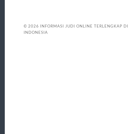
© 2026
INFORMASI JUDI ONLINE TERLENGKAP DI
INDONESIA