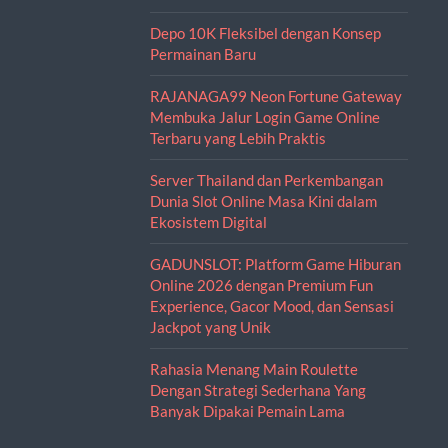
Depo 10K Fleksibel dengan Konsep
Permainan Baru
RAJANAGA99 Neon Fortune Gateway
Membuka Jalur Login Game Online
Terbaru yang Lebih Praktis
Server Thailand dan Perkembangan
Dunia Slot Online Masa Kini dalam
Ekosistem Digital
GADUNSLOT: Platform Game Hiburan
Online 2026 dengan Premium Fun
Experience, Gacor Mood, dan Sensasi
Jackpot yang Unik
Rahasia Menang Main Roulette
Dengan Strategi Sederhana Yang
Banyak Dipakai Pemain Lama