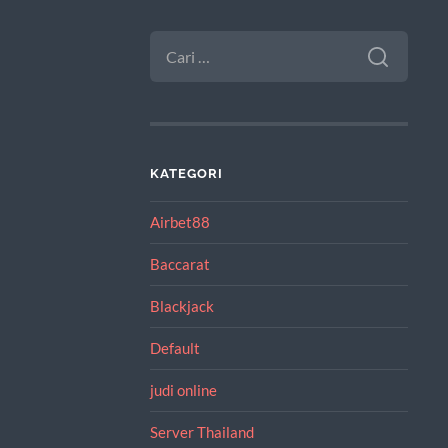
CARI
UNTUK:
KATEGORI
Airbet88
Baccarat
Blackjack
Default
judi online
Server Thailand