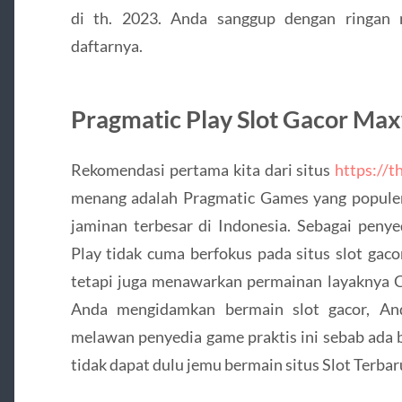
di th. 2023. Anda sanggup dengan ringan 
daftarnya.
Pragmatic Play Slot Gacor Ma
Rekomendasi pertama kita dari situs
https://
menang adalah Pragmatic Games yang populer
jaminan terbesar di Indonesia. Sebagai penye
Play tidak cuma berfokus pada situs slot gac
tetapi juga menawarkan permainan layaknya Ca
Anda mengidamkan bermain slot gacor, An
melawan penyedia game praktis ini sebab ada
tidak dapat dulu jemu bermain situs Slot Terbaru