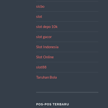
sicbo
slot
slot depo 10k
slot gacor
Slot Indonesia
Slot Online
slot88
Taruhan Bola
POS-POS TERBARU