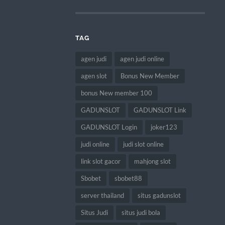
TAG
agen judi
agen judi online
agen slot
Bonus New Member
bonus New member 100
GADUNSLOT
GADUNSLOT Link
GADUNSLOT Login
joker123
judi online
judi slot online
link slot gacor
mahjong slot
Sbobet
sbobet88
server thailand
situs gadunslot
Situs Judi
situs judi bola