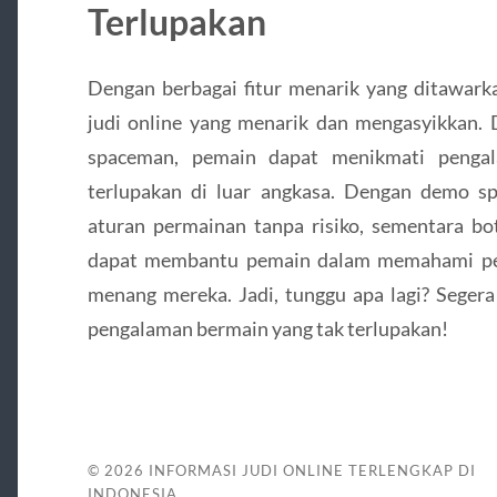
Terlupakan
Dengan berbagai fitur menarik yang ditawark
judi online yang menarik dan mengasyikkan. 
spaceman, pemain dapat menikmati penga
terlupakan di luar angkasa. Dengan demo s
aturan permainan tanpa risiko, sementara b
dapat membantu pemain dalam memahami pe
menang mereka. Jadi, tunggu apa lagi? Seger
pengalaman bermain yang tak terlupakan!
© 2026
INFORMASI JUDI ONLINE TERLENGKAP DI
INDONESIA