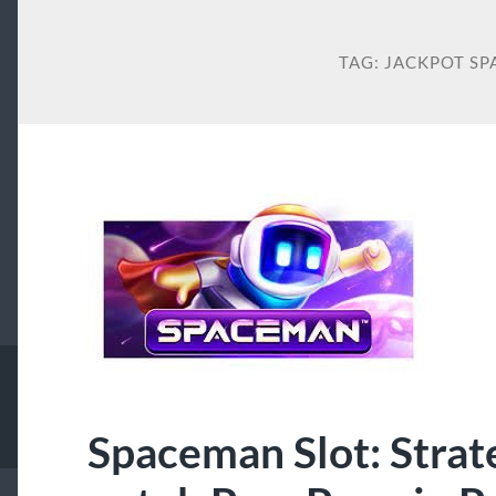
TAG:
JACKPOT S
Spaceman Slot: Stra