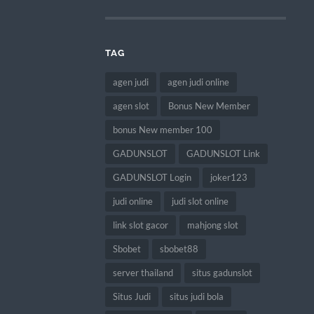
TAG
agen judi
agen judi online
agen slot
Bonus New Member
bonus New member 100
GADUNSLOT
GADUNSLOT Link
GADUNSLOT Login
joker123
judi online
judi slot online
link slot gacor
mahjong slot
Sbobet
sbobet88
server thailand
situs gadunslot
Situs Judi
situs judi bola