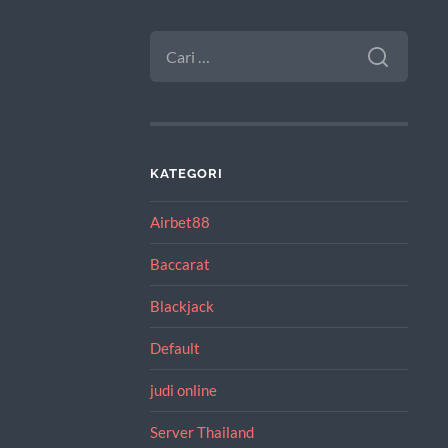
CARI
UNTUK:
KATEGORI
Airbet88
Baccarat
Blackjack
Default
judi online
Server Thailand