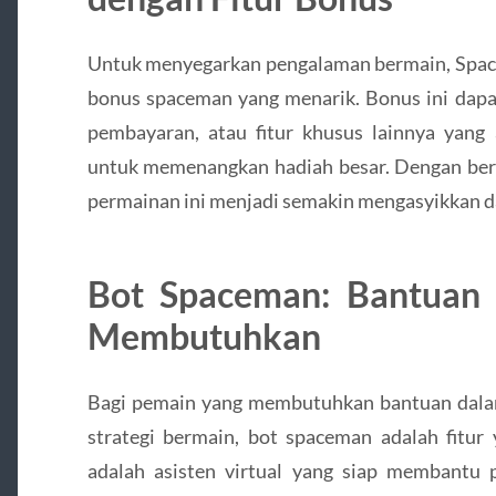
Untuk menyegarkan pengalaman bermain, Spac
bonus spaceman yang menarik. Bonus ini dapat
pembayaran, atau fitur khusus lainnya yan
untuk memenangkan hadiah besar. Dengan berb
permainan ini menjadi semakin mengasyikkan d
Bot Spaceman: Bantuan
Membutuhkan
Bagi pemain yang membutuhkan bantuan dal
strategi bermain, bot spaceman adalah fitur
adalah asisten virtual yang siap membantu