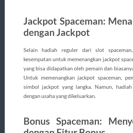
Jackpot Spaceman: Mena
dengan Jackpot
Selain hadiah reguler dari slot spacema
kesempatan untuk memenangkan jackpot spacem
yang bisa didapatkan oleh pemain dan biasany
Untuk memenangkan jackpot spaceman, pem
simbol jackpot yang langka. Namun, hadiah
dengan usaha yang dikeluarkan.
Bonus Spaceman: Meny
dengan Fitur Bonus