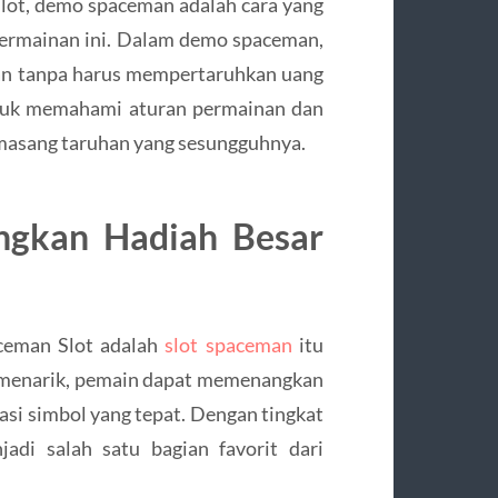
ot, demo spaceman adalah cara yang
 permainan ini. Dalam demo spaceman,
an tanpa harus mempertaruhkan uang
tuk memahami aturan permainan dan
asang taruhan yang sesungguhnya.
ngkan Hadiah Besar
aceman Slot adalah
slot spaceman
itu
n menarik, pemain dapat memenangkan
asi simbol yang tepat. Dengan tingkat
adi salah satu bagian favorit dari