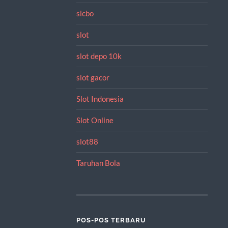
sicbo
slot
slot depo 10k
slot gacor
Slot Indonesia
Slot Online
slot88
Taruhan Bola
POS-POS TERBARU