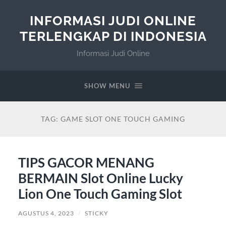
INFORMASI JUDI ONLINE
TERLENGKAP DI INDONESIA
Informasi Judi Online
SHOW MENU
TAG:
GAME SLOT ONE TOUCH GAMING
TIPS GACOR MENANG
BERMAIN Slot Online Lucky
Lion One Touch Gaming Slot
AGUSTUS 4, 2023
/
STICKY