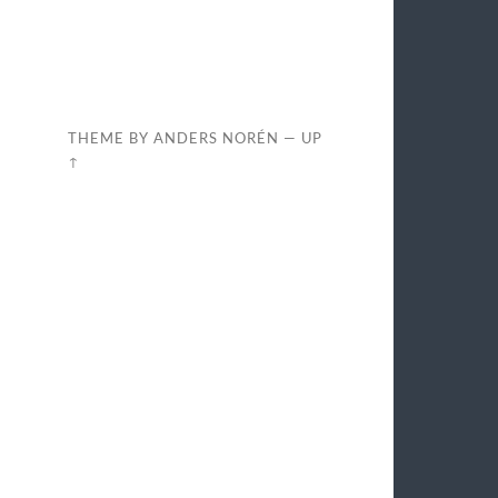
THEME BY
ANDERS NORÉN
—
UP
↑