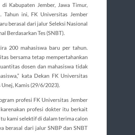
r di Kabupaten Jember, Jawa Timur,
 Tahun ini, FK Universitas Jember
ru berasal dari jalur Seleksi Nasional
nal Berdasarkan Tes (SNBT).
kira 200 mahasiswa baru per tahun.
itas bersama tetap mempertahankan
kuantitas dosen dan mahasiswa tidak
asiswa,” kata Dekan FK Universitas
 Unej, Kamis (29/6/2023).
rogram profesi FK Universitas Jember
karenakan profesi dokter itu berkait
tu kami selektif di dalam terima calon
wa berasal dari jalur SNBP dan SNBT