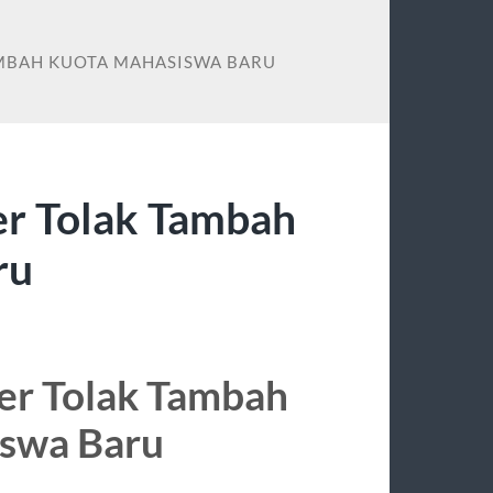
AMBAH KUOTA MAHASISWA BARU
er Tolak Tambah
ru
er Tolak Tambah
swa Baru