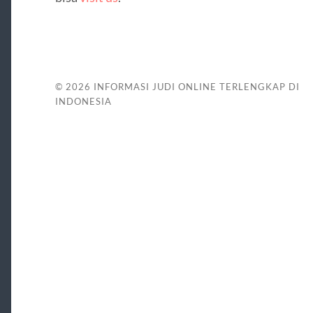
© 2026
INFORMASI JUDI ONLINE TERLENGKAP DI
INDONESIA