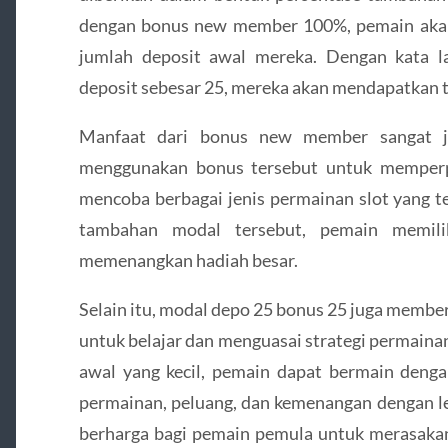
dengan bonus new member 100%, pemain aka
jumlah deposit awal mereka. Dengan kata l
deposit sebesar 25, mereka akan mendapatkan 
Manfaat dari bonus new member sangat je
menggunakan bonus tersebut untuk memper
mencoba berbagai jenis permainan slot yang te
tambahan modal tersebut, pemain memili
memenangkan hadiah besar.
Selain itu, modal depo 25 bonus 25 juga memb
untuk belajar dan menguasai strategi permaina
awal yang kecil, pemain dapat bermain denga
permainan, peluang, dan kemenangan dengan le
berharga bagi pemain pemula untuk merasakan