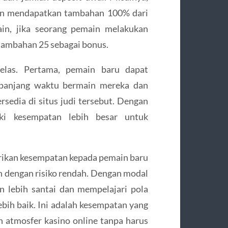
n mendapatkan tambahan 100% dari
ain, jika seorang pemain melakukan
tambahan 25 sebagai bonus.
las. Pertama, pemain baru dapat
panjang waktu bermain mereka dan
rsedia di situs judi tersebut. Dengan
ki kesempatan lebih besar untuk
erikan kesempatan kepada pemain baru
n dengan risiko rendah. Dengan modal
n lebih santai dan mempelajari pola
bih baik. Ini adalah kesempatan yang
 atmosfer kasino online tanpa harus