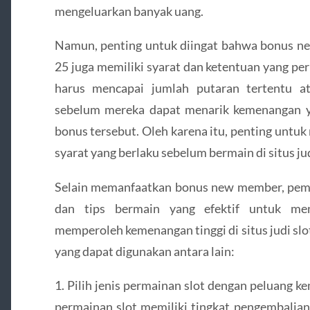
mengeluarkan banyak uang.
Namun, penting untuk diingat bahwa bonus 
25 juga memiliki syarat dan ketentuan yang pe
harus mencapai jumlah putaran tertentu a
sebelum mereka dapat menarik kemenangan 
bonus tersebut. Oleh karena itu, penting untu
syarat yang berlaku sebelum bermain di situs j
Selain memanfaatkan bonus new member, pema
dan tips bermain yang efektif untuk me
memperoleh kemenangan tinggi di situs judi slo
yang dapat digunakan antara lain:
1. Pilih jenis permainan slot dengan peluang k
permainan slot memiliki tingkat pengembalian 