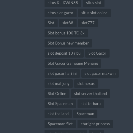
situs KLIKWIN88
situs slot
situs slot gacor
situs slot online
Slot
slot88
slot777
Slot bonus 100 TO 3x
Slot Bonus new member
slot deposit 10 ribu
Slot Gacor
Slot Gacor Gampang Menang
slot gacor hari ini
slot gacor maxwin
slot mahjong
slot nexus
Slot Online
slot server thailand
Slot Spaceman
slot terbaru
slot thailand
Spaceman
Spaceman Slot
starlight princess