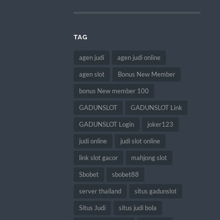
TAG
agen judi
agen judi online
agen slot
Bonus New Member
bonus New member 100
GADUNSLOT
GADUNSLOT Link
GADUNSLOT Login
joker123
judi online
judi slot online
link slot gacor
mahjong slot
Sbobet
sbobet88
server thailand
situs gadunslot
Situs Judi
situs judi bola