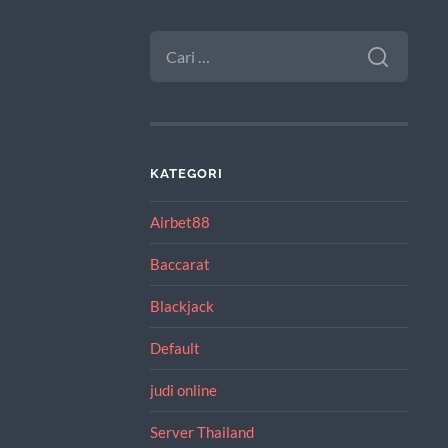
CARI
UNTUK:
KATEGORI
Airbet88
Baccarat
Blackjack
Default
judi online
Server Thailand