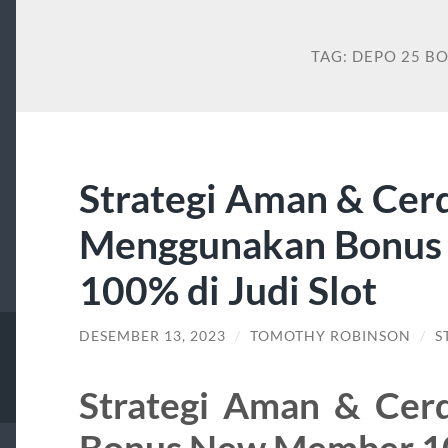
TAG:
DEPO 25 B
Strategi Aman & Cer
Menggunakan Bonu
100% di Judi Slot
DESEMBER 13, 2023
/
TOMOTHY ROBINSON
/
S
Strategi Aman & Cer
Bonus New Member 100