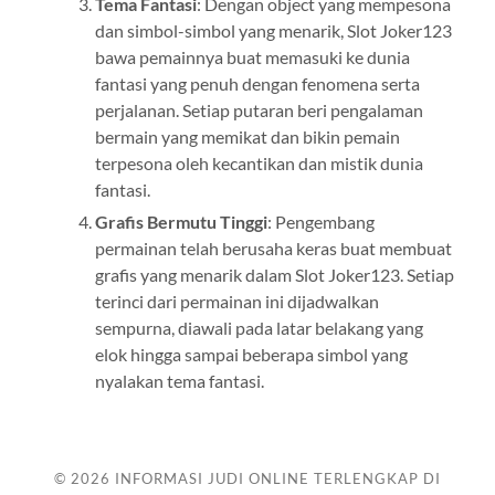
Tema Fantasi
: Dengan object yang mempesona
dan simbol-simbol yang menarik, Slot Joker123
bawa pemainnya buat memasuki ke dunia
fantasi yang penuh dengan fenomena serta
perjalanan. Setiap putaran beri pengalaman
bermain yang memikat dan bikin pemain
terpesona oleh kecantikan dan mistik dunia
fantasi.
Grafis Bermutu Tinggi
: Pengembang
permainan telah berusaha keras buat membuat
grafis yang menarik dalam Slot Joker123. Setiap
terinci dari permainan ini dijadwalkan
sempurna, diawali pada latar belakang yang
elok hingga sampai beberapa simbol yang
nyalakan tema fantasi.
© 2026
INFORMASI JUDI ONLINE TERLENGKAP DI