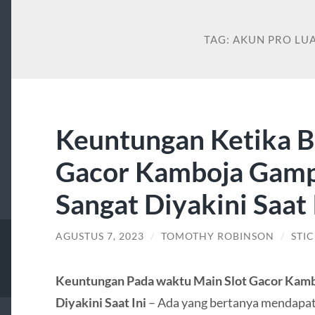
TAG:
AKUN PRO LU
Keuntungan Ketika B
Gacor Kamboja Gam
Sangat Diyakini Saat 
AGUSTUS 7, 2023
/
TOMOTHY ROBINSON
/
STI
Keuntungan Pada waktu Main Slot Gacor Kam
Diyakini Saat Ini
– Ada yang bertanya mendapa