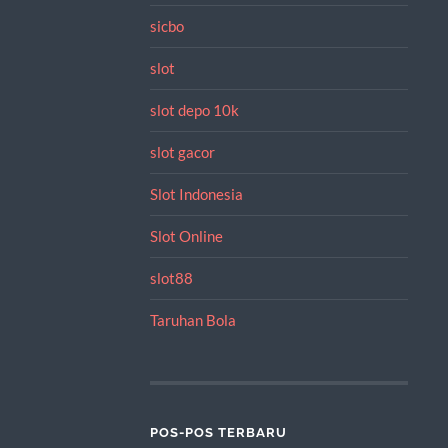
sicbo
slot
slot depo 10k
slot gacor
Slot Indonesia
Slot Online
slot88
Taruhan Bola
POS-POS TERBARU